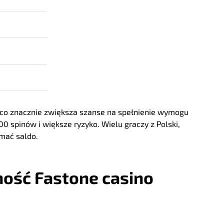
, co znacznie zwiększa szanse na spełnienie wymogu
00 spinów i większe ryzyko. Wielu graczy z Polski,
ymać saldo.
ość Fastone casino