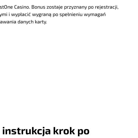
stOne Casino. Bonus zostaje przyznany po rejestracji,
wymi i wypłacić wygraną po spełnieniu wymagań
dawania danych karty.
 instrukcja krok po