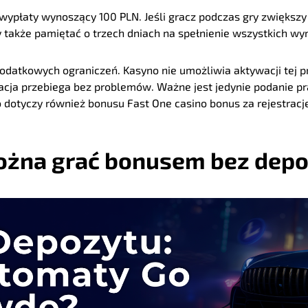
wypłaty wynoszący 100 PLN. Jeśli gracz podczas gry zwiększy
ży także pamiętać o trzech dniach na spełnienie wszystkich 
odatkowych ograniczeń. Kasyno nie umożliwia aktywacji tej pr
tracja przebiega bez problemów. Ważne jest jedynie podanie 
dotyczy również bonusu Fast One casino bonus za rejestracj
ożna grać bonusem bez dep