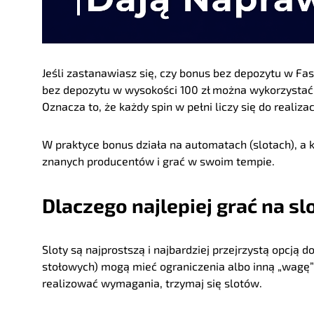
Jeśli zastanawiasz się, czy bonus bez depozytu w Fas
bez depozytu w wysokości 100 zł można wykorzystać n
Oznacza to, że każdy spin w pełni liczy się do realiza
W praktyce bonus działa na automatach (slotach), a 
znanych producentów i grać w swoim tempie.
Dlaczego najlepiej grać na sl
Sloty są najprostszą i najbardziej przejrzystą opcją d
stołowych) mogą mieć ograniczenia albo inną „wagę”
realizować wymagania, trzymaj się slotów.