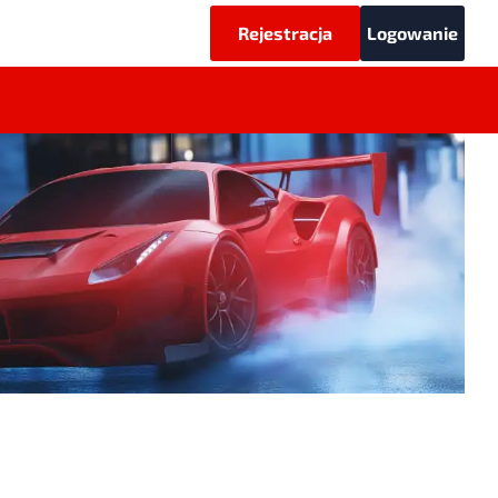
Rejestracja
Logowanie