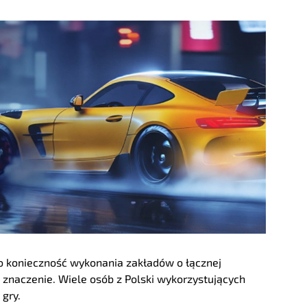
o konieczność wykonania zakładów o łącznej
znaczenie. Wiele osób z Polski wykorzystujących
gry.