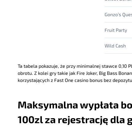
Gonzo’s Que
Fruit Party
Wild Cash
Ta tabela pokazuje, że przy minimalnej stawce 0,10
obrotu. Z kolei gry takie jak Fire Joker, Big Bass Bo
korzystających z Fast One casino bonus bez depozytu,
Maksymalna wypłata bon
100zl za rejestrację dla 