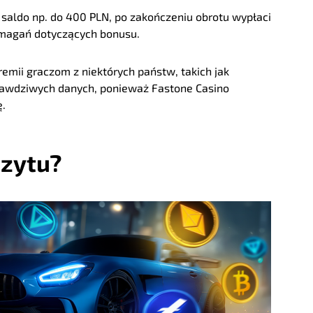
 saldo np. do 400 PLN, po zakończeniu obrotu wypłaci
wymagań dotyczących bonusu.
emii graczom z niektórych państw, takich jak
prawdziwych danych, ponieważ Fastone Casino
ę.
ozytu?