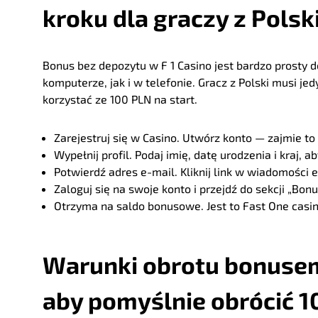
kroku dla graczy z Polsk
Bonus bez depozytu w F 1 Casino jest bardzo prosty 
komputerze, jak i w telefonie. Gracz z Polski musi
korzystać ze 100 PLN na start.
Zarejestruj się w Casino. Utwórz konto — zajmie to 
Wypełnij profil. Podaj imię, datę urodzenia i kraj,
Potwierdź adres e-mail. Kliknij link w wiadomości 
Zaloguj się na swoje konto i przejdź do sekcji „Bon
Otrzyma na saldo bonusowe. Jest to Fast One casi
Warunki obrotu bonusem 
aby pomyślnie obrócić 